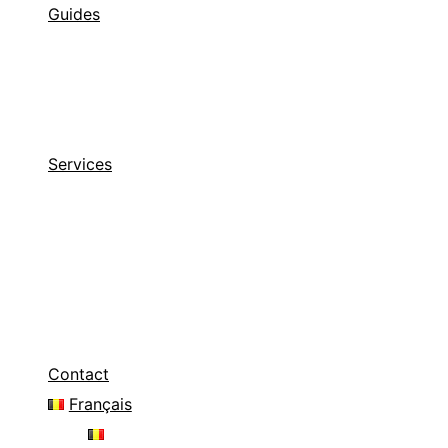
Guides
Processus d’achat
Processus de vente
Demande de prêt hypothécaire
Propriétaires
Services
Achats
Reventes
Locations
Rénovations
Construction
Décoration
Contact
Français
Français