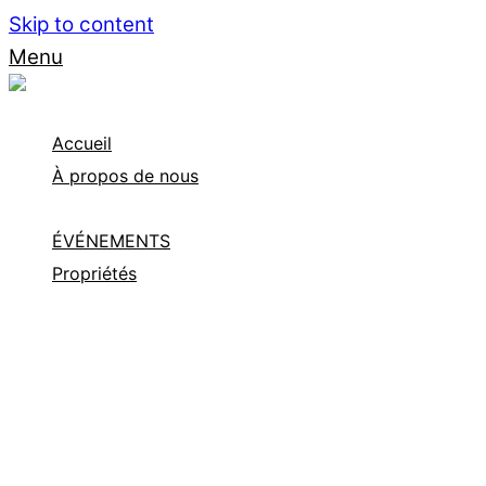
Skip to content
Menu
Accueil
À propos de nous
Travaillez avec nous
ÉVÉNEMENTS
Propriétés
Propriétés en vedette
Nouveaux développements
Reventes
Propriétés de luxe
International
Terrains résidentiels